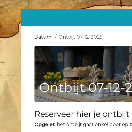
Se rendre au contenu
Page d'accueil
Fête d'a
Datum
Ontbijt 07-12-2025
Ontbijt 07-12-
Reserveer hier je ontbij
Opgelet
: het ontbijt gaat enkel door op