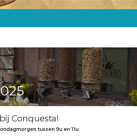
nniversaire
Groupes
Ontbijt
Tarifs
Mises à jour
2025
t bij Conquesta!
zondagmorgen tussen 9u en 11u
.