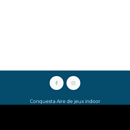
Conquesta Aire de jeux indoor
Oostkaai 80 • 8904 Ieper • België
+32 (0)491 24 52 10
info@conquesta.be