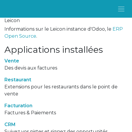
Se rendre au contenu
Leicon
Informations sur le Leicon instance d'Odoo, le
ERP
Open Source
.
Applications installées
Vente
Des devis aux factures
Restaurant
Extensions pour les restaurants dans le point de
vente
Facturation
Factures & Paiements
CRM
Suivez vos pistes et signez des opportunités