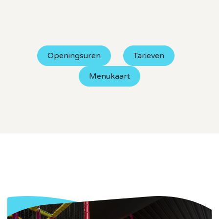
Openingsuren
Tarieven
Menukaart