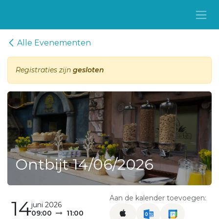
Overslaan naar inhoud
Alle Evenementen
Registraties zijn
gesloten
Ontbijt 14/06/2026
Aan de kalender toevoegen:
14
juni 2026
09:00
11:00