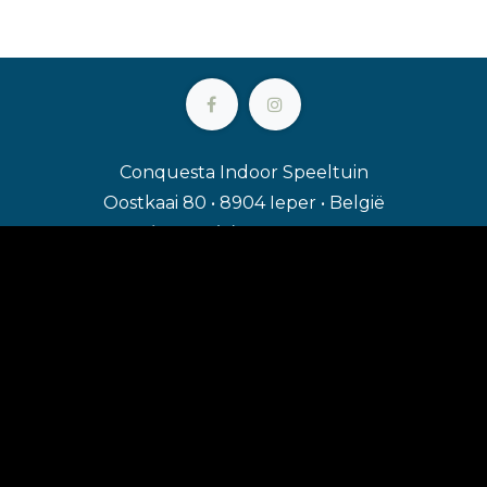
Conquesta Indoor Speeltuin
Oostkaai 80 • 8904 Ieper • België
+32 (0)491 24 52 10
info@conquesta.be
BTW BE0452.118.384