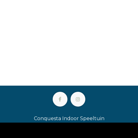
Conquesta Indoor Speeltuin
Oostkaai 80 • 8904 Ieper • België
+32 (0)491 24 52 10