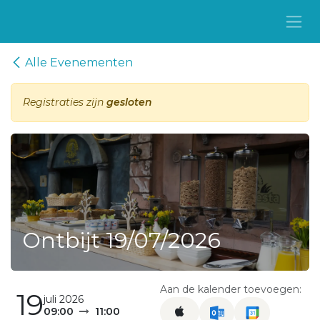
Overslaan naar inhoud
Alle Evenementen
Registraties zijn
gesloten
Ontbijt 19/07/2026
Aan de kalender toevoegen:
19
juli 2026
09:00
11:00